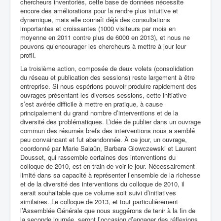
chercheurs inventoriés, cette base de données nécessite
encore des améliorations pour la rendre plus intuitive et
dynamique, mais elle connaît déjà des consultations
importantes et croissantes (1000 visiteurs par mois en
moyenne en 2011 contre plus de 6000 en 2013), et nous ne
pouvons qu’encourager les chercheurs à mettre à jour leur
profil.
La troisième action, composée de deux volets (consolidation
du réseau et publication des sessions) reste largement à être
entreprise. Si nous espérions pouvoir produire rapidement des
ouvrages présentant les diverses sessions, cette initiative
s’est avérée difficile à mettre en pratique, à cause
principalement du grand nombre d’interventions et de la
diversité des problématiques. L’idée de publier dans un ouvrage
commun des résumés brefs des interventions nous a semblé
peu convaincant et fut abandonnée. À ce jour, un ouvrage,
coordonné par Marie Salaün, Barbara Glowczewski et Laurent
Dousset, qui rassemble certaines des interventions du
colloque de 2010, est en train de voir le jour. Nécessairement
limité dans sa capacité à représenter l’ensemble de la richesse
et de la diversité des interventions du colloque de 2010, il
serait souhaitable que ce volume soit suivi d’initiatives
similaires. Le colloque de 2013, et tout particulièrement
l’Assemblée Générale que nous suggérons de tenir à la fin de
la seconde journée, seront l’occasion d’engager des réflexions