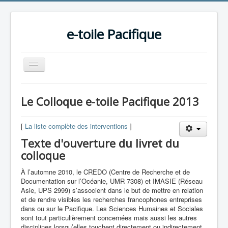
e-toile Pacifique
Basculer
la
navigation
Le Colloque e-toile Pacifique 2013
e-toile Pacifique
[
La liste complète des interventions
]
Liste de discussion
Texte d'ouverture du livret du
Colloques
colloque
Répertoire
À l’automne 2010, le CREDO (Centre de Recherche et de
Documentation sur l’Océanie, UMR 7308) et IMASIE (Réseau
Asie, UPS 2999) s’associent dans le but de mettre en relation
et de rendre visibles les recherches francophones entreprises
dans ou sur le Pacifique. Les Sciences Humaines et Sociales
sont tout particulièrement concernées mais aussi les autres
disciplines lorsqu’elles touchent directement ou indirectement